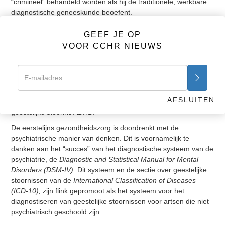
“crimineel” behandeld worden als hij de traditionele, werkbare
diagnostische geneeskunde beoefent.
Deze informatie is geschreven voor artsen, speciaal degenen
GEEF JE OP
die de niet-psychiatrische geneeskunde willen beoefenen. Die
VOOR CCHR NIEUWS
artsen die een zorgverlenend en hoogstaand doel hebben in de
traditie van de Eed van Hippocrates en die zich naar beste
vermogen willen inzetten voor de gezondheid van hun
patiënten. Dit geldt voor artsen die zich zorgen maken over het
feit dat er miljoenen kinderen, op speed lijkende, verslavende,
AFSLUITEN
psychiatrische medicijnen slikken wegens de zogenaamde
geestelijke stoornis ADHD.
De eerstelijns gezondheidszorg is doordrenkt met de
psychiatrische manier van denken. Dit is voornamelijk te
danken aan het “succes” van het diagnostische systeem van de
psychiatrie, de
Diagnostic and Statistical Manual for Mental
Disorders (DSM-IV).
Dit systeem en de sectie over geestelijke
stoornissen van de
International Classification of Diseases
(ICD-10),
zijn flink gepromoot als het systeem voor het
diagnostiseren van geestelijke stoornissen voor artsen die niet
psychiatrisch geschoold zijn.