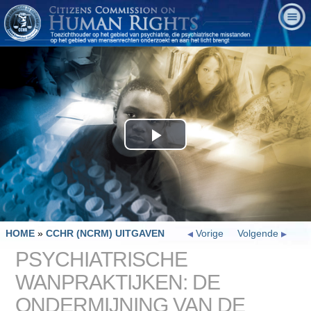
Play
Video
HOME
»
CCHR (NCRM) UITGAVEN
Vorige
Volgende
PSYCHIATRISCHE
WANPRAKTIJKEN: DE
ONDERMIJNING VAN DE