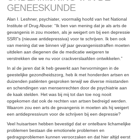
GENEESKUNDE
Alan I. Leshner, psychiater, voormalig hoofd van het National
Institute of Drug Abuse: “Ik ben van mening dat je als arts de
gevangenis in zou moeten, als je weigert om bij een depressie
SSRI"s (nieuwe antidepressiva) voor te schrijven. Ik ben ook
van mening dat we binnen vijf jaar gevangenisstraffen moeten
uitdelen aan diegenen die de medicatie weigeren te
verstrekken die we nu voor crackverslaafden ontwikkelen.”
In al de jaren dat ik heb gewerkt aan hervormingen in de
geestelijke gezondheidszorg, heb ik met honderden artsen en
duizenden patiënten gesproken terwijl we diverse misstanden
en schendingen van mensenrechten door de psychiatrie aan
de kaak stelden. Het was bij mij tot dan toe nog nooit
opgekomen dat ook de rechten van artsen bedreigd werden.
Waarom zou een arts de gevangenis in moeten als hij weigert
een antidepressivum voor de schrijven bij een depressie?
Veel huisartsen hebben bevestigd dat er ontelbare lichamelijke
problemen bestaan die emotionele problemen en
gedragsproblemen kunnen veroorzaken en dat hier altijd eerst