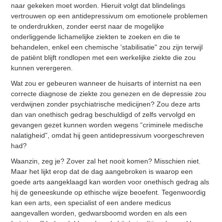
naar gekeken moet worden. Hieruit volgt dat blindelings
vertrouwen op een antidepressivum om emotionele problemen
te onderdrukken, zonder eerst naar de mogelijke
onderliggende lichamelijke ziekten te zoeken en die te
behandelen, enkel een chemische 'stabilisatie" zou zijn terwijl
de patiënt blijft rondlopen met een werkelijke ziekte die zou
kunnen verergeren.
Wat zou er gebeuren wanneer de huisarts of internist na een
correcte diagnose de ziekte zou genezen en de depressie zou
verdwijnen zonder psychiatrische medicijnen? Zou deze arts
dan van onethisch gedrag beschuldigd of zelfs vervolgd en
gevangen gezet kunnen worden wegens “criminele medische
nalatigheid”, omdat hij geen antidepressivum voorgeschreven
had?
Waanzin, zeg je? Zover zal het nooit komen? Misschien niet.
Maar het lijkt erop dat de dag aangebroken is waarop een
goede arts aangeklaagd kan worden voor onethisch gedrag als
hij de geneeskunde op ethische wijze beoefent. Tegenwoordig
kan een arts, een specialist of een andere medicus
aangevallen worden, gedwarsboomd worden en als een