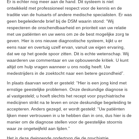
Er is echter nog meer aan de hand. Dit systeem is niet
ontwikkeld met professioneel respect voor de kennis en de
traditie van de huisarts of andere medische specialisten. Er was
geen begeleidende brief bij de DSM waarin stond: “Wij
respecteren de onschendbaarheid en prioriteit van uw relatie
met uw patiënten en uw wens om ze de best mogelijke zorg te
geven. Hier is ons nieuwe diagnostische systeem, kijkt u er
eens naar en overtuig uzelf ervan, vanuit uw eigen ervaring,
dat we op het goede spoor zitten. Dit is echte wetenschap. Wij
waarderen uw commentaar en uw opbouwende kritiek. U kunt
altijd om hulp vragen wanneer u ons nodig heeft. Uw
medestrijders in de zoektocht naar een betere gezondheid”.
In plaats daarvan wordt er gesteld: “Hier is een jong kind met
ernstige geestelijke problemen. Onze deskundige diagnose is
al vastgesteld; u hoeft slechts het recept voor psychiatrische
medicijnen strikt na te leven en onze deskundige begeleiding te
accepteren. Anders gezegd, er wordt gesteld: “Uw patiënten
lijken meer vertrouwen in u te hebben dan in ons, dus hier is de
manier om de diagnose stellen voor de geestelijke stoornis
waar ze ongetwijfeld aan lijden.”
Het is deze dwingende ondertoon die de psychiatrie