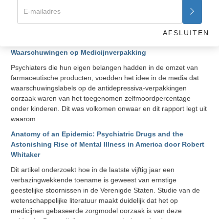
(Ideeën over vrijheid),
dat gepubliceerd is door The Foundation
for Economic Education, Irvington-on-Hudson, NY 10533.
WAARSCHUWINGEN VOOR MEDICIJNEN
AFSLUITEN
Zelfmoordpercentage Onder Tieners, Niet veroorzaakt door
Waarschuwingen op Medicijnverpakking
Psychiaters die hun eigen belangen hadden in de omzet van
farmaceutische producten, voedden het idee in de media dat
waarschuwingslabels op de antidepressiva-verpakkingen
oorzaak waren van het toegenomen zelfmoordpercentage
onder kinderen. Dit was volkomen onwaar en dit rapport legt uit
waarom.
Anatomy of an Epidemic: Psychiatric Drugs and the
Astonishing Rise of Mental Illness in America door Robert
Whitaker
Dit artikel onderzoekt hoe in de laatste vijftig jaar een
verbazingwekkende toename is geweest van ernstige
geestelijke stoornissen in de Verenigde Staten. Studie van de
wetenschappelijke literatuur maakt duidelijk dat het op
medicijnen gebaseerde zorgmodel oorzaak is van deze