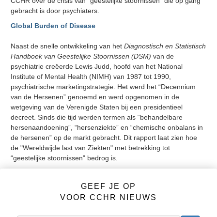
CCHR over de crisis van “geestelijke stoornissen” die op gang
gebracht is door psychiaters.
Global Burden of Disease
Naast de snelle ontwikkeling van het
Diagnostisch en Statistisch
Handboek van Geestelijke Stoornissen (DSM)
van de
psychiatrie creëerde Lewis Judd, hoofd van het National
Institute of Mental Health (NIMH) van 1987 tot 1990,
psychiatrische marketingstrategie. Het werd het “Decennium
van de Hersenen” genoemd en werd opgenomen in de
wetgeving van de Verenigde Staten bij een presidentieel
decreet. Sinds die tijd werden termen als “behandelbare
hersenaandoening”, “hersenziekte” en “chemische onbalans in
de hersenen” op de markt gebracht. Dit rapport laat zien hoe
de "Wereldwijde last van Ziekten" met betrekking tot
“geestelijke stoornissen” bedrog is.
Veroorzaakt krankzinnigheid Misdaad? door Thomas S.
Szasz, M.D.
GEEF JE OP
VOOR CCHR NIEUWS
Dit artikel door de befaamde Dr. Thomas Szasz is herdrukt met
toestemming van Sheldon Richman, Editor,
Ideas on Liberty