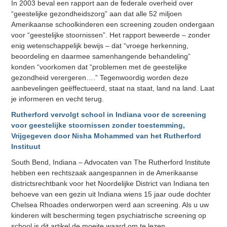
In 2003 beval een rapport aan de federale overheid over
“geestelijke gezondheidszorg” aan dat alle 52 miljoen
Amerikaanse schoolkinderen een screening zouden ondergaan
voor “geestelijke stoornissen”. Het rapport beweerde – zonder
enig wetenschappelijk bewijs – dat “vroege herkenning,
beoordeling en daarmee samenhangende behandeling”
konden “voorkomen dat “problemen met de geestelijke
gezondheid verergeren….” Tegenwoordig worden deze
aanbevelingen geëffectueerd, staat na staat, land na land. Laat
je informeren en vecht terug.
Rutherford vervolgt school in Indiana voor de screening
voor geestelijke stoornissen zonder toestemming,
Vrijgegeven door Nisha Mohammed van het Rutherford
Instituut
South Bend, Indiana – Advocaten van The Rutherford Institute
hebben een rechtszaak aangespannen in de Amerikaanse
districtsrechtbank voor het Noordelijke District van Indiana ten
behoeve van een gezin uit Indiana wiens 15 jaar oude dochter
Chelsea Rhoades onderworpen werd aan screening. Als u uw
kinderen wilt bescherming tegen psychiatrische screening op
school is dit artikel de moeite waard om te lezen.