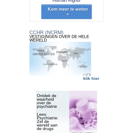
Human Rights
Kom meer te weten
»
CCHR (NCRM)
VESTIGINGEN OVER DE HELE
WERELD
klik hier
Ontdek de
waarheid
over de
psychiatrie
Lees:
Psychiatrie:
Zet de
wereld aan
de drugs