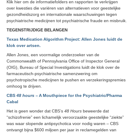
Klik hier om de informatiefolders en rapporten te verkrijgen
over kwesties die variëren van alternatieven voor geestelijke
gezondheidszorg en internationale waarschuwingen tegen
psychiatrische medicijnen tot psychiatrische fraude en misbruik.
TEGENSTRIJDIGE BELANGEN
Texas Medication Algorithm Project: Allen Jones luidt de
klok over artsen.
Allen Jones, een voormalige onderzoeker van de
Commonwealth of Pennsylvania Office of Inspector General
(OIG), Bureau of Special Investigations luidt de klok over de
farmaceutisch-psychiatrische samenzwering om
psychotropische medicijnen te pushen en verzekeringspremies
omhoog te drijven.
CBS
48 hours
– A Mouthpiece for the Psychiatric/Pharma
Cabal
Het is geen wonder dat CBS’s
48 Hours
beweerde dat
“schizofrenie” een lichamelijk veroorzaakte geestelijke “ziekte”
was waar slopende antipsychotica voor nodig waren – CBS
ontvangt bijna $600 miljoen per jaar in reclamegelden van