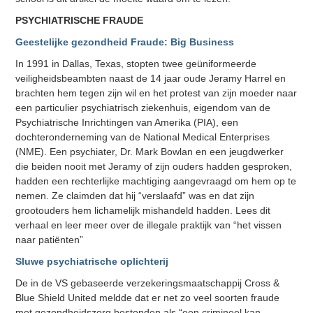
PSYCHIATRISCHE FRAUDE
Geestelijke gezondheid Fraude: Big Business
In 1991 in Dallas, Texas, stopten twee geüniformeerde
veiligheidsbeambten naast de 14 jaar oude Jeramy Harrel en
brachten hem tegen zijn wil en het protest van zijn moeder naar
een particulier psychiatrisch ziekenhuis, eigendom van de
Psychiatrische Inrichtingen van Amerika (PIA), een
dochteronderneming van de National Medical Enterprises
(NME). Een psychiater, Dr. Mark Bowlan en een jeugdwerker
die beiden nooit met Jeramy of zijn ouders hadden gesproken,
hadden een rechterlijke machtiging aangevraagd om hem op te
nemen. Ze claimden dat hij “verslaafd” was en dat zijn
grootouders hem lichamelijk mishandeld hadden. Lees dit
verhaal en leer meer over de illegale praktijk van “het vissen
naar patiënten”
Sluwe psychiatrische oplichterij
De in de VS gebaseerde verzekeringsmaatschappij Cross &
Blue Shield United meldde dat er net zo veel soorten fraude
met gezondheidszorg bestonden als “een crimineel kan