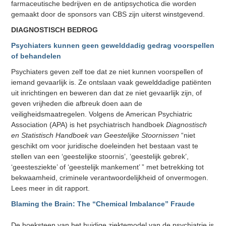
farmaceutische bedrijven en de antipsychotica die worden
gemaakt door de sponsors van CBS zijn uiterst winstgevend.
DIAGNOSTISCH BEDROG
Psychiaters kunnen geen gewelddadig gedrag voorspellen
of behandelen
Psychiaters geven zelf toe dat ze niet kunnen voorspellen of
iemand gevaarlijk is. Ze ontslaan vaak gewelddadige patiënten
uit inrichtingen en beweren dan dat ze niet gevaarlijk zijn, of
geven vrijheden die afbreuk doen aan de
veiligheidsmaatregelen. Volgens de American Psychiatric
Association (APA) is het psychiatrisch handboek
Diagnostisch
en Statistisch Handboek van Geestelijke Stoornissen
“niet
geschikt om voor juridische doeleinden het bestaan vast te
stellen van een ‘geestelijke stoornis’, ‘geestelijk gebrek’,
‘geestesziekte’ of ‘geestelijk mankement’ ” met betrekking tot
bekwaamheid, criminele verantwoordelijkheid of onvermogen.
Lees meer in dit rapport.
Blaming the Brain: The “Chemical Imbalance” Fraude
De hoeksteen van het huidige ziektemodel van de psychiatrie is