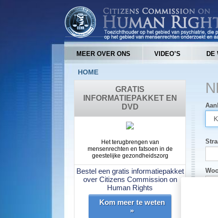
MEER OVER ONS
VIDEO’S
DE 
HOME
N
GRATIS
INFORMATIEPAKKET EN
Aan
DVD
Stra
Het terugbrengen van
mensenrechten en fatsoen in de
geestelijke gezondheidszorg
Bestel een gratis informatiepakket
Woo
over Citizens Commission on
Human Rights
Kom meer te weten
Staa
»