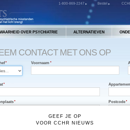
1-800-869-2247
Bestel
CCHR
WAARHEID OVER PSYCHIATRIE
ALTERNATIEVEN
ONDE
EEM CONTACT MET ONS OP
hef
Voornaam
at
Appartemen
nplaats
Postcode
GEEF JE OP
t/provincie
Land
VOOR CCHR NIEUWS