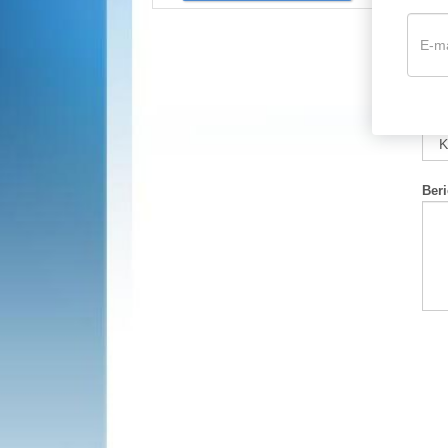
E-m
Hoe
Beri