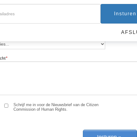
Insturen
ailadres
Telefoonn
AFSL
 kwam je over ons te weten?
cht
Schrijf me in voor de Nieuwsbrief van de Citizen
Commission of Human Rights.