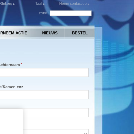
Int.org
Taal
Neem contact op
ZOEK
RNEEM ACTIE
NIEUWS
BESTEL
Achternaam
t
/
Kamer, enz.