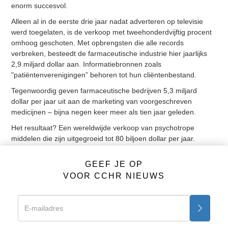
enorm succesvol.
Alleen al in de eerste drie jaar nadat adverteren op televisie
werd toegelaten, is de verkoop met tweehonderdvijftig procent
omhoog geschoten. Met opbrengsten die alle records
verbreken, besteedt de farmaceutische industrie hier jaarlijks
2,9 miljard dollar aan. Informatiebronnen zoals
"patiëntenverenigingen” behoren tot hun cliëntenbestand.
Tegenwoordig geven farmaceutische bedrijven 5,3 miljard
dollar per jaar uit aan de marketing van voorgeschreven
medicijnen – bijna negen keer meer als tien jaar geleden.
Het resultaat? Een wereldwijde verkoop van psychotrope
middelen die zijn uitgegroeid tot 80 biljoen dollar per jaar.
En dat terwijl de psychiaters achteloos de menselijke tragedie
GEEF JE OP
negeren die zij hebben veroorzaakt.
VOOR CCHR NIEUWS
FEIT: het programma voor het screenen van jongeren heeft in
500 scholen in Amerika honderdduizenden kinderen gescreend
op psychische stoornissen.
Vorige
Volgende
“Bij”werkingen