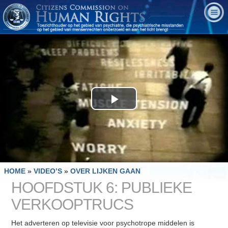
Play
Video
HOME
»
VIDEO’S
»
OVER LIJKEN GAAN
HOOFDSTUK 6: PUBLIEKE
VERKOOPTRUCS
Het adverteren op televisie voor psychotrope middelen is