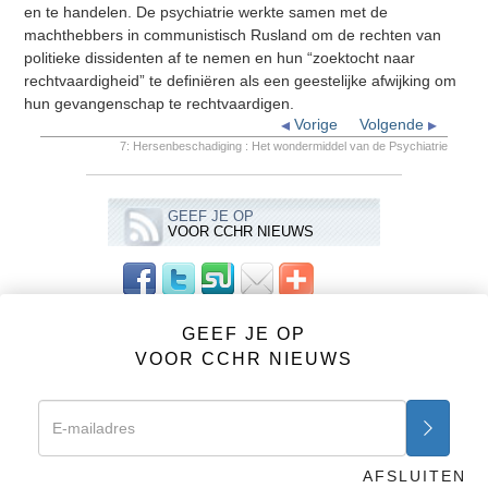
en te handelen. De psychiatrie werkte samen met de
machthebbers in communistisch Rusland om de rechten van
politieke dissidenten af te nemen en hun “zoektocht naar
rechtvaardigheid” te definiëren als een geestelijke afwijking om
hun gevangenschap te rechtvaardigen.
Vorige
Volgende
7: Hersenbeschadiging : Het wondermiddel van de Psychiatrie
GEEF JE OP
VOOR CCHR NIEUWS
VIDEO’S
GEEF JE OP
VOOR CCHR NIEUWS
CCHR (NCRM) Advertenties
Psychiatrie: Een Industrie des Doods
1: Een Industrie des Doods
2: De oorsprong van psychiatrie
AFSLUITEN
3: De mens opnieuw Gedefinieerd