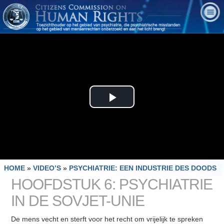
Play
Video
HOME
»
VIDEO’S
»
PSYCHIATRIE: EEN INDUSTRIE DES DOODS
HOOFDSTUK 6: PSYCHIATRIE
IN DE SOVJET-UNIE
De mens vecht en sterft voor het recht om vrijelijk te spreken