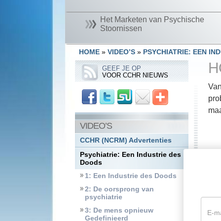
Het Marketen van Psychische
Stoornissen
HOME
»
VIDEO’S
»
PSYCHIATRIE: EEN IN
H
GEEF JE OP
VOOR CCHR NIEUWS
Van
pro
maa
VIDEO’S
CCHR (NCRM) Advertenties
Psychiatrie: Een Industrie des
Doods
1: Een Industrie des Doods
2: De oorsprong van
psychiatrie
3: De mens opnieuw
Gedefinieerd