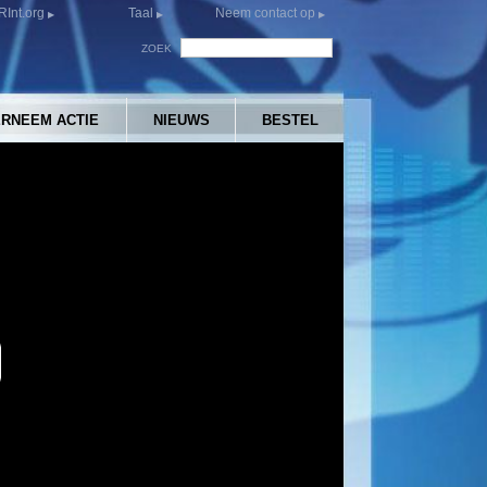
Int.org
Taal
Neem contact op
ZOEK
RNEEM ACTIE
NIEUWS
BESTEL
y
eo