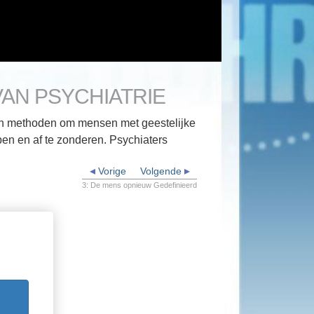
AN PSYCHIATRIE
van methoden om mensen met geestelijke
pen en af te zonderen. Psychiaters
Vorige
Volgende
3: De mens opnieuw Gedefinieerd