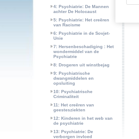
4: Psychiatrie: De Mannen
achter De Holocaust
5: Psychiatrie: Het creëren
van Racisme
6: Psychiatrie in de Sovjet-
Unie
7: Hersenbeschadiging : Het
wondermiddel van de
Psychiatrie
8: Drogeren uit winstbejag
9: Psychiatrische
dwangmiddelen en
opsluiting
10: Psychiatrische
Criminaliteit
11: Het creëren van
geestesziekten
12: Kinderen in het web van
de psychiatrie
13: Psychiatrie: De
verborgen invloed