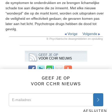
de symptomen te onderdrukken en ze brengen lichamelijke
schade toe aan diegene die ze inneemt. Met elke nieuwe
“wonderpil” die op de markt komt, worden ook uitspraken over
de veiligheid en effectiviteit gedaan; de gevaren komen pas
later aan het licht. Psychotrope drugs hebben de dood tot
gevolg.
Vorige
Volgende
9: Psychiatrische dwangmiddelen en opsluiting
GEEF JE OP
VOOR CCHR NIEUWS
GEEF JE OP
VIDEO’S
VOOR CCHR NIEUWS
CCHR (NCRM) Advertenties
Psychiatrie: Een Industrie des Doods
1: Een Industrie des Doods
2: De oorsprong van psychiatrie
AFSLUITEN