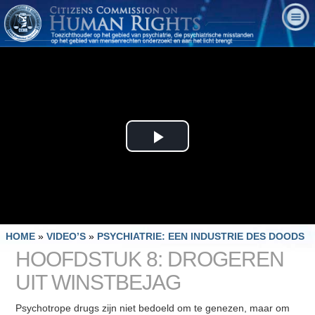
Play
Video
HOME
»
VIDEO’S
»
PSYCHIATRIE: EEN INDUSTRIE DES DOODS
HOOFDSTUK 8: DROGEREN
UIT WINSTBEJAG
Psychotrope drugs zijn niet bedoeld om te genezen, maar om