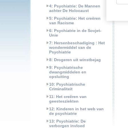
4: Psychiatrie: De Mannen
achter De Holocaust
5: Psychiatrie: Het creëren
van Racisme
6: Psychiatrie in de Sovjet-
Unie
7: Hersenbeschadiging : Het
wondermiddel van de
Psychiatrie
8: Drogeren uit winstbejag
9: Psychiatrische
dwangmiddelen en
opsluiting
10: Psychiatrische
Criminaliteit
11: Het creëren van
geestesziekten
12: Kinderen in het web van
de psychiatrie
13: Psychiatrie: De
verborgen invloed