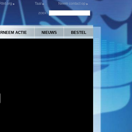
Int.org
Taal
Neem contact op
ZOEK
RNEEM ACTIE
NIEUWS
BESTEL
y
eo