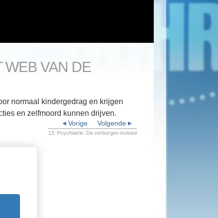
T WEB VAN DE
oor normaal kindergedrag en krijgen
ties en zelfmoord kunnen drijven.
Vorige
Volgende
13: Psychiatrie: De verborgen invloed