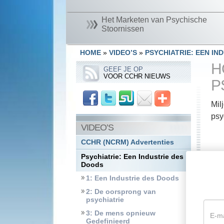
Het Marketen van Psychische
Stoornissen
HOME
»
VIDEO’S
»
PSYCHIATRIE: EEN IN
H
GEEF JE OP
VOOR CCHR NIEUWS
P
Mil
psy
VIDEO’S
CCHR (NCRM) Advertenties
Psychiatrie: Een Industrie des
Doods
1: Een Industrie des Doods
2: De oorsprong van
psychiatrie
3: De mens opnieuw
Gedefinieerd