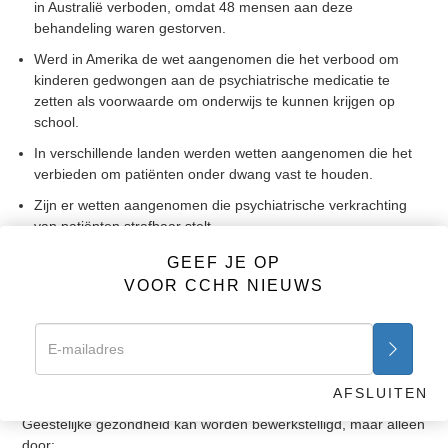
in Australië verboden, omdat 48 mensen aan deze
behandeling waren gestorven.
Werd in Amerika de wet aangenomen die het verbood om
kinderen gedwongen aan de psychiatrische medicatie te
zetten als voorwaarde om onderwijs te kunnen krijgen op
school.
In verschillende landen werden wetten aangenomen die het
verbieden om patiënten onder dwang vast te houden.
Zijn er wetten aangenomen die psychiatrische verkrachting
van patiënten strafbaar stelt.
Verder werden er precedenten geschapen die garanderen
GEEF JE OP
dat patiënten die door een psychiater verkracht worden, het
VOOR CCHR NIEUWS
recht hebben om die psychiaters voor de rechter te brengen
en een schadevergoeding te eisen op grond van schadelijke
psychiatrische behandeling.
Er zijn duizenden burgers bevrijd van onrechtmatige opname
en patiënten kregen hun wettelijke rechten terug.
AFSLUITEN
Geestelijke gezondheid kan worden bewerkstelligd, maar alleen
door: