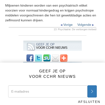
Miljoenen kinderen worden van een psychiatrisch etiket
voorzien voor normaal kindergedrag en krijgen psychotrope
middelen voorgeschreven die hen tot gewelddadige acties en
zelfmoord kunnen drijven.
Vorige
Volgende
13: Psychiatrie: De verborgen invloed
GEEF JE OP
VOOR CCHR NIEUWS
VIDEO’S
GEEF JE OP
CCHR (NCRM) Advertenties
VOOR CCHR NIEUWS
Psychiatrie: Een Industrie des Doods
1: Een Industrie des Doods
2: De oorsprong van psychiatrie
3: De mens opnieuw Gedefinieerd
AFSLUITEN