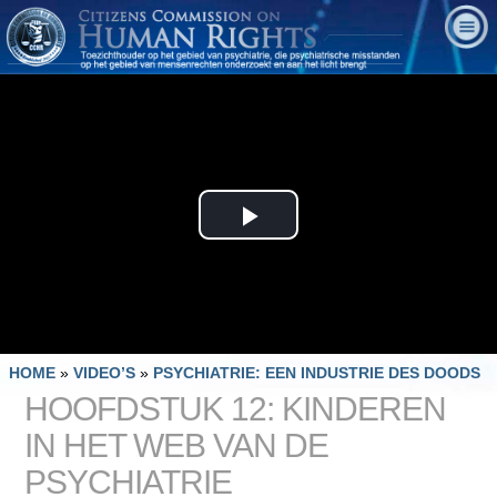
Play
Video
HOME
»
VIDEO’S
»
PSYCHIATRIE: EEN INDUSTRIE DES DOODS
HOOFDSTUK 12: KINDEREN
IN HET WEB VAN DE
PSYCHIATRIE