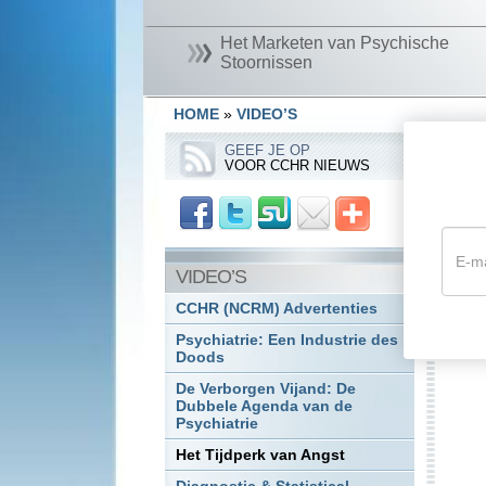
Het Marketen van Psychische
Stoornissen
HOME
»
VIDEO’S
D
GEEF JE OP
VOOR CCHR NIEUWS
H
Het
mee
VIDEO’S
die
ver
CCHR (NCRM) Advertenties
ont
Psychiatrie: Een Industrie des
Doods
De Verborgen Vijand: De
Dubbele Agenda van de
Psychiatrie
Het Tijdperk van Angst