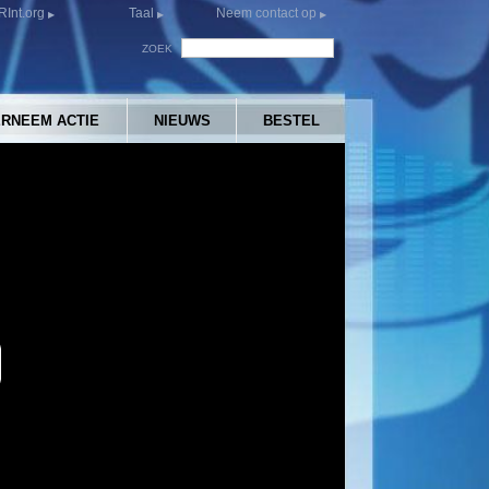
Int.org
Taal
Neem contact op
ZOEK
RNEEM ACTIE
NIEUWS
BESTEL
y
eo