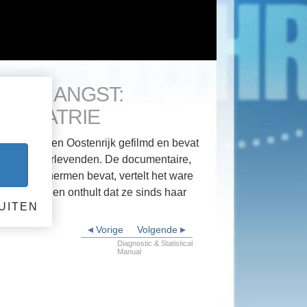
 VAN ANGST:
YCHIATRIE
n Duitsland en Oostenrijk gefilmd en bevat
igen en overlevenden. De documentaire,
ter de schermen bevat, vertelt het ware
raktijken, en onthult dat ze sinds haar
UITEN
Vorige
Volgende
Diagnostic & Statistical
Manual