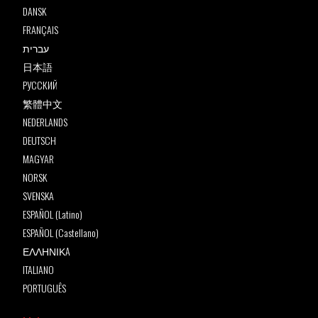
DANSK
FRANÇAIS
עברית
日本語
РУССКИЙ
繁體中文
NEDERLANDS
DEUTSCH
MAGYAR
NORSK
SVENSKA
ESPAÑOL (Latino)
ESPAÑOL (Castellano)
ΕΛΛΗΝΙΚA
ITALIANO
PORTUGUÊS