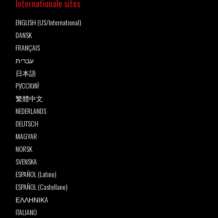
Internationale sites
ENGLISH (US/International)
DANSK
FRANÇAIS
עברית
日本語
РУССКИЙ
繁體中文
NEDERLANDS
DEUTSCH
MAGYAR
NORSK
SVENSKA
ESPAÑOL (Latino)
ESPAÑOL (Castellano)
ΕΛΛΗΝΙΚA
ITALIANO