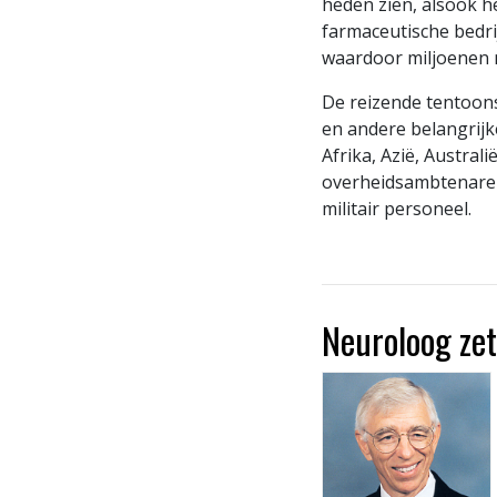
heden zien, alsook h
farmaceutische bedri
waardoor miljoenen m
De reizende tentoons
en andere belangrijk
Afrika, Azië, Austra
overheidsambtenaren
militair personeel.
Neuroloog zet