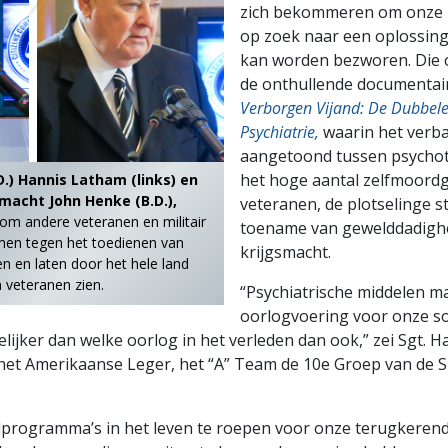
zich bekommeren om onze m
op zoek naar een oplossing
kan worden bezworen. Die o
de onthullende documentai
Verborgen Vijand: De Dubbel
Psychiatrie,
waarin het verb
aangetoond tussen psychot
het hoge aantal zelfmoordg
.) Hannis Latham (links) en
tmacht John Henke (B.D.),
veteranen, de plotselinge s
om andere veteranen en militair
toename van gewelddadigh
men tegen het toedienen van
krijgsmacht.
en en laten door het hele land
 veteranen zien.
“Psychiatrische middelen 
oorlogvoering voor onze so
ijker dan welke oorlog in het verleden dan ook,” zei Sgt. H
et Amerikaanse Leger, het “A” Team de 10e Groep van de S
elprogramma’s in het leven te roepen voor onze terugkerend