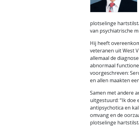
plotselinge hartstil
van psychiatrische m
Hij heeft overeenkom
veteranen uit West Vi
allemaal de diagnose
abnormaal functioner
voorgeschreven: Sero
en allen maakten een
Samen met andere a
uitgestuurd: “Ik doe
antipsychotica en ka
omvang en de oorzaak
plotselinge hartstilst