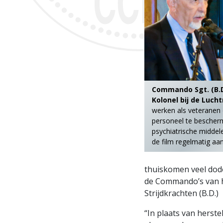
Commando Sgt. (B.D
Kolonel bij de Luch
werken als veteranen 
personeel te bescher
psychiatrische middel
de film regelmatig aan
thuiskomen veel dodel
de Commando’s van h
Strijdkrachten (B.D.)
“In plaats van herst