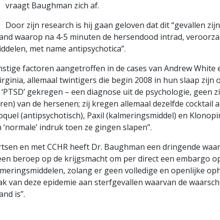
vraagt Baughman zich af.
Door zijn research is hij gaan geloven dat dit “gevallen zijn
stand waarop na 4-5 minuten de hersendood intrad, veroorza
iddelen, met name antipsychotica”.
stige factoren aangetroffen in de cases van Andrew White 
rginia, allemaal twintigers die begin 2008 in hun slaap zijn
 ‘PTSD’ gekregen – een diagnose uit de psychologie, geen zie
en) van de hersenen; zij kregen allemaal dezelfde cocktail 
quel (antipsychotisch), Paxil (kalmeringsmiddel) en Klonop
 ‘normale’ indruk toen ze gingen slapen”.
rtsen en met CCHR heeft Dr. Baughman een dringende waa
 een beroep op de krijgsmacht om per direct een embargo op
lmeringsmiddelen, zolang er geen volledige en openlijke oph
 van deze epidemie aan sterfgevallen waarvan de waarschi
and is”.