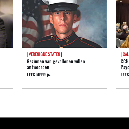
| VERENIGDE STATEN |
| CA
Gezinnen van gevallenen willen
CCH
antwoorden
Psy
LEES MEER
▶
LEE