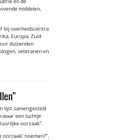
atrie en de
rdovende middelen,
.
f bij overheidscentra
ika, Europa, Zuid-
door duizenden
ologen, veteranen en
llen”
n lijst samengesteld
 waar een luchtje
uurlijke oorzaak”.
ke oorzaak’ noemen?”,