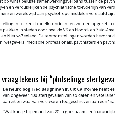
et op winst beluste samenwerkingsverband tussen de psychi
jven en verduidelijken de psychiatrische toevoerlijn van ve
ensen wereldwijd aan psychotrope middelen verslaafd zijn
tellingen toeren door elk continent en worden opgezet in o
e plekken in steden door heel de VS en Noord- en Zuid-Amer
lië en Nieuw-Zeeland. De tentoonstellingen worden bezocht 
, wetgevers, medische professionals, psychiaters en psych
 vraagtekens bij “plotselinge sterfgeva
De neuroloog Fred Baughman Jr. uit Californië
heeft ee
van ongeveer 400 sterfgevallen van soldaten en veteranen
aan zit en waarvan vele waren toegeschreven aan een “nat
“Wat kun je bij iemand van 20 in godsnaam een ‘natuurlij