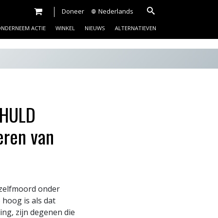
Doneer
Nederlands
NDERNEEM ACTIE
WINKEL
NIEUWS
ALTERNATIEVEN
THULD
eren van
 zelfmoord onder
 hoog is als dat
ing, zijn degenen die