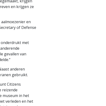
egemaakt, krijgen
reven en krijgen ze
n, aalmoezenier en
Secretary of Defense
n onderdrukt met
eranderende
le gevallen van
elde.”
 Naast anderen
eranen gebruikt.
unt Citizens
 reizende
te museum in het
et verleden en het