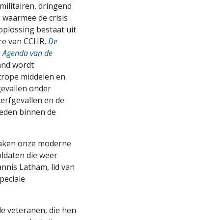
ilitairen, dringend
 waarmee de crisis
plossing bestaat uit
re van CCHR,
De
e Agenda van de
and wordt
rope middelen en
evallen onder
terfgevallen en de
eden binnen de
maken onze moderne
ldaten die weer
annis Latham, lid van
peciale
e veteranen, die hen