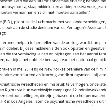
beschouwen die een uiterst abnormale ervaring hebben me
antipsychotica, slaapmiddelen en antidepressiva voorgesch
 moeten vermannen en zich niet moeten aanstellen.”
e (B.D.), piloot bij de Luchtmacht met veel onderscheidinge
 die ook aan de studie deelnam van de Pentagon’s Assistant 
egt:
veteranen helpen te herstellen van de oorlog, wordt hun pij
 middelen. Bij deze middelen zitten ook opiaten en geestv
en die tot verslaving leiden en bijdragen aan het aantal fata
nen, dat bijna het dubbele bedraagt van het nationaal gemidd
aken in mei 2014 bij de New Yorkse première van de film.
ntaire voortdurend als krachtig voorlichtingsmiddel bij vet
chiatrische wreedheden en misbruik te verhogen, onderste
 Rights via hun wereldwijde campagne 12 indrukwekkende
eze tentoonstellingen, die zijn gebaseerd op het permanen
R in Los Angeles, laten de psychiatrische wreedheden uit h