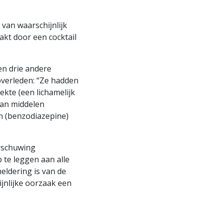
 van waarschijnlijk
akt door een cocktail
en drie andere
 overleden: “Ze hadden
kte (een lichamelijk
aan middelen
in (benzodiazepine)
rschuwing
 te leggen aan alle
eldering is van de
jnlijke oorzaak een