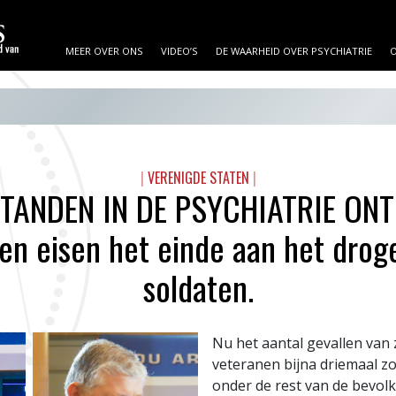
MEER OVER ONS
VIDEO’S
DE WAARHEID OVER PSYCHIATRIE
O
|
VERENIGDE STATEN
|
TANDEN IN DE PSYCHIATRIE ON
en eisen het einde aan het drog
soldaten.
Nu het aantal gevallen van
veteranen bijna driemaal zo
onder de rest van de bevolk