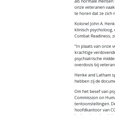
als normale mensen 
onze veteranen vaak 
te horen dat ze zich
Kolonel John A. Henk
klinisch psycholoog,
Combat Readiness, z
“In plaats van onze 
krachtige verdovende
psychiatrische middel
overdosis bij vetera
Henke and Latham spr
hebben zij de docume
Om het besef van psy
Commission on Human
tentoonstellingen. D
hoofdkantoor van CCH