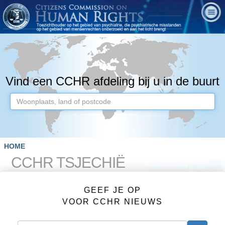
Vind een CCHR afdeling bij u in de buurt
HOME
CCHR TSJECHIË
Vaclavske namesti 15 110 00 Praha 1
GEEF JE OP
Telefoon: 420-608 422-322
E-mail: lidskaprava@cchr.cz
VOOR CCHR NIEUWS
Internet:
Website