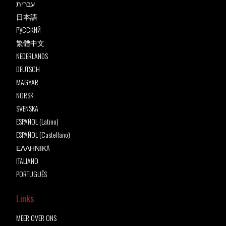
עברית
日本語
РУССКИЙ
繁體中文
NEDERLANDS
DEUTSCH
MAGYAR
NORSK
SVENSKA
ESPAÑOL (Latino)
ESPAÑOL (Castellano)
ΕΛΛΗΝΙΚA
ITALIANO
PORTUGUÊS
Links
MEER OVER ONS